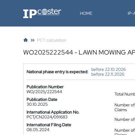
IP-Coster
HOME
IP
PCT calculation
WO2025222544 - LAWN MOWING A
before 22.10.2026
National phase entry is expected:
before 22.11.2026
Publication Number
WO/2025/222544
Total Num
Publication Date
30.10.2025
Number of
Claims
International Application No.
PCT/CN2024/091683
Number of 
International Filing Date
08.05.2024
Number of