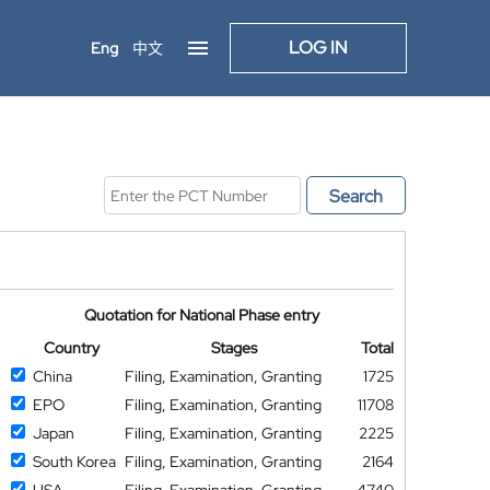
LOG IN
Eng
中文
Search
Quotation for National Phase entry
Country
Stages
Total
China
Filing, Examination, Granting
1725
EPO
Filing, Examination, Granting
11708
Japan
Filing, Examination, Granting
2225
South Korea
Filing, Examination, Granting
2164