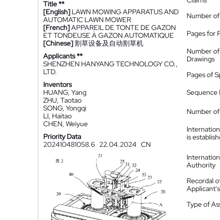
Claims
Title **
[English]
LAWN MOWING APPARATUS AND
Number of
AUTOMATIC LAWN MOWER
[French]
APPAREIL DE TONTE DE GAZON
Pages for 
ET TONDEUSE À GAZON AUTOMATIQUE
[Chinese]
割草设备及自动割草机
Number of
Applicants **
Drawings
SHENZHEN HANYANG TECHNOLOGY CO.,
LTD.
Pages of S
Inventors
HUANG, Yang
Sequence L
ZHU, Taotao
SONG, Yongqi
Number of 
LI, Haitao
CHEN, Weiyue
Internatio
Priority Data
is establis
202410481058.6
22.04.2024
CN
Internatio
Authority
Recordal o
Applicant
Type of A