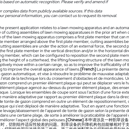
is based on automatic recognition. Please verify and amend if
 compiles data from publicly available sources. If this data
ur personal information, you can contact us to request its removal.
he present application relates to a lawn mowing apparatus and an automa
y of cutting assemblies of lawn mowing apparatuses in the prior art when 
of the lawn mowing apparatus comprises a first plate member that can m
te member arranged above the first plate member, cutting assemblies be
utting assemblies are under the action of an external force, the second
the first plate member in the vertical direction and/or in the horizontal 
ing member, which can be configured to reposition the second plate memb
g the height of a cutterhead, the lifting/lowering structure of the lawn 
ptively move within a certain range, so as to improve the trafficability 
ng to improve the overall appearance of lawns.
[French]
La présente deman
 gazon automatique, et vise à résoudre le problème de mauvaise adaptabi
 l'état de la technique lors du croisement d'obstacles et de monticules.
azon comprend un premier élément plaque qui peut se déplacer vers le hau
élément plaque agencé au-dessus du premier élément plaque, des ensem
aque. Lorsque les ensembles de coupe sont sous l'action d'une force ext
 manière adaptative par rapport au premier élément plaque dans la directi
 de tonte de gazon comprend en outre un élément de repositionnement, q
aque qui s'est déplacé de manière adaptative. Tout en ayant une fonction 
de levage/abaissement de l'appareil de tonte de gazon selon la présente
dans une certaine plage, de sorte à améliorer la praticabilité de l'appareil
améliorer l'aspect global des pelouses.
[Chinese]
本申请涉及一种割草设备
丘时，切割组件适应性较差的问题。割草设备的升降机构包括能够相对于