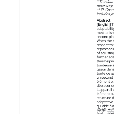
*
The data 
necessary.
**
IP-Coster
includes yo
Abstract
[English]
T
adaptabilit
mechanism 
second pla
When the c
respect to 
reposition
of adjustin
further ada
thus helpi
tondeuse à
gazon dans
tonte de g
un second 
élément pl
déplacer de
L'appareil
élément pl
structure 
adaptative 
qui aide à 
碍物和土