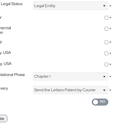
 Legal Status
Legal Entity
*
y
*
ercial
*
on
ty
*
ty, USA
*
ty, USA
*
 National Phase
Chapter I
*
ivery
Send the Letters Patent by Courier
*
ate