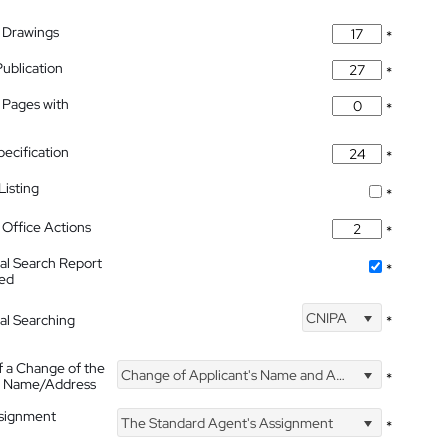
 Drawings
*
Publication
*
 Pages with
*
pecification
*
isting
*
Office Actions
*
nal Search Report
*
hed
CNIPA
nal Searching
*
f a Change of the
Change of Applicant's Name and Address
*
's Name/Address
ssignment
The Standard Agent's Assignment
*