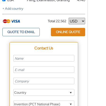
USA
Filing, Examination, Granting
4740
+ Add country
Total:
22,562
Currency
QUOTE TO EMAIL
ONLINE QUOTE
Contact Us
Country
Invention (PCT National Phase)