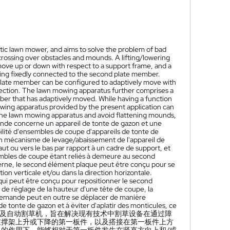
tic lawn mower, and aims to solve the problem of bad
crossing over obstacles and mounds. A lifting/lowering
ove up or down with respect to a support frame, and a
ing fixedly connected to the second plate member.
 plate member can be configured to adaptively move with
direction. The lawn mowing apparatus further comprises a
er that has adaptively moved. While having a function
mowing apparatus provided by the present application can
of the lawn mowing apparatus and avoid flattening mounds,
de concerne un appareil de tonte de gazon et une
lité d'ensembles de coupe d'appareils de tonte de
 Un mécanisme de levage/abaissement de l'appareil de
t ou vers le bas par rapport à un cadre de support, et
bles de coupe étant reliés à demeure au second
erne, le second élément plaque peut être conçu pour se
on verticale et/ou dans la direction horizontale.
ui peut être conçu pour repositionner le second
de réglage de la hauteur d'une tête de coupe, la
 demande peut en outre se déplacer de manière
 de tonte de gazon et à éviter d'aplatir des monticules, ce
及自动割草机，旨在解决现有技术中割草设备在通过障
支撑架上升或下降的第一板件，以及搭接在第一板件上方