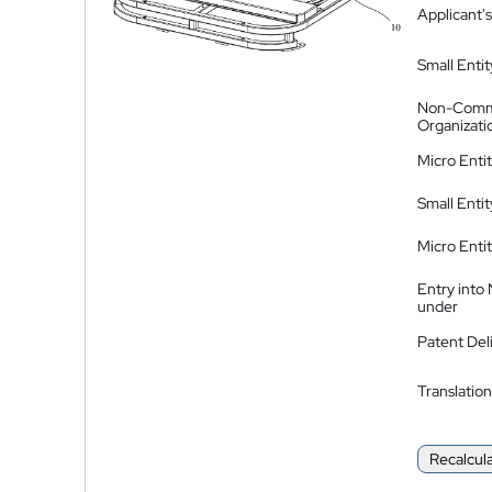
Applicant's
Small Entit
Non-Comm
Organizati
Micro Enti
Small Enti
Micro Enti
Entry into
under
Patent Del
Translation
Recalcul