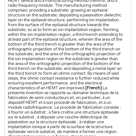
HEMT device and a manufacturing method therefor, and a
radio frequency module. The manufacturing method
comprises: providing a substrate; growing an epitaxial
structure on the substrate; depositing a passivation dielectric
layer on the epitaxial structure; performing ion implantation
from the surface of the epitaxial structure towards the
substrate, so as to form an ion implantation region; forming,
within the ion implantation region, a third trench extending to
at least part of the epitaxial structure, wherein the area of the
bottom of the third trench is greater than the area of the
orthographic projection of the bottom of the third trench on
the substrate, and the area of the orthographic projection of
the ion implantation region on the substrate is greater than
the area of the orthographic projection of the bottom of the
third trench on the substrate; and depositing a metal layer on
the third trench to form an ohmic contact. By means of said
steps, the ohmic contact resistance is further reduced while
ensuring excellent performance, and the electrical
characteristics of an HEMT are improved.
[French]
La
présente invention se rapporte au domaine technique de la
fabrication de semi-conducteurs et, en particulier, à un
dispositif HEMT et à son procédé de fabrication, et à un
module radiofréquence. Le procédé de fabrication consiste :
à fournir un substrat ; à faire croître une structure épitaxiale
sur le substrat ; à déposer une couche diélectrique de
passivation sur la structure épitaxiale ; à réaliser une
implantation ionique à partir de la surface de la structure
épitaxiale vers le substrat, de manière à former une région