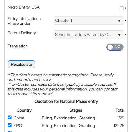
Micro Entity, USA
*
Entry into National
Chapter I
*
Phase under
Patent Delivery
Send the Letters Patent by Courier
*
Translation
Recalculate
*
The data is based on automatic recognition. Please verify
and amend if necessary.
**
IP-Coster compiles data from publicly available sources. If
this data includes your personal information, you can contact
us to request its removal.
Quotation for National Phase entry
Country
Stages
Total
China
Filing, Examination, Granting
1681
EPO
Filing, Examination, Granting
12225