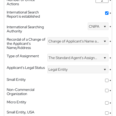
*
Actions
International Search
*
Report is established
CNIPA
International Searching
*
Authority
Recordal of a Change of
Change of Applicant's Name and Address
*
the Applicant's
Name/Address
Type of Assignment
The Standard Agent's Assignment
*
Applicant's Legal Status
Legal Entity
*
Small Entity
*
Non-Commercial
*
Organization
Micro Entity
*
Small Entity, USA
*