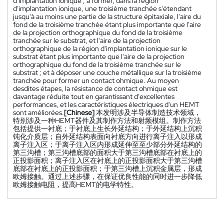
d'implantation ionique ; à former, dans la région
d'implantation ionique, une troisième tranchée s'étendant
jusqu'à au moins une partie de la structure épitaxiale, l'aire du
fond de la troisième tranchée étant plus importante que l'aire
de la projection orthographique du fond de la troisième
tranchée sur le substrat, et l'aire de la projection
orthographique de la région d'implantation ionique sur le
substrat étant plus importante que l'aire de la projection
orthographique du fond de la troisième tranchée sur le
substrat ; et à déposer une couche métallique sur la troisième
tranchée pour former un contact ohmique. Au moyen
desdites étapes, la résistance de contact ohmique est
davantage réduite tout en garantissant d'excellentes
performances, et les caractéristiques électriques d'un HEMT
sont améliorées.
[Chinese]
本发明涉及半导体制造技术领域，
特别涉及一种HEMT器件及其制作方法和射频模组。制作方法
包括提供一衬底；于衬底上生长外延结构；于外延结构上沉积
钝化介质层；自外延结构表面向衬底方向进行离子注入以形成
离子注入区；于离子注入区内形成延伸至至少部分外延结构的
第三沟槽；第三沟槽底部的面积大于第三沟槽底部在衬底上的
正投影面积；离子注入区在衬底上的正投影面积大于第三沟槽
底部在衬底上的正投影面积；于第三沟槽上沉积金属层，形成
欧姆接触。通过上述步骤，在保证优良性能的同时进一步降低
欧姆接触电阻，提高HEMT的电学特性。