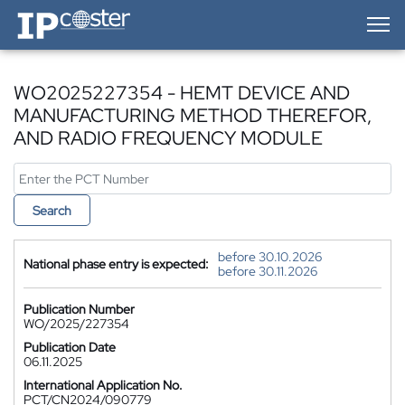
IP-Coster — Home
WO2025227354 - HEMT DEVICE AND
MANUFACTURING METHOD THEREFOR,
AND RADIO FREQUENCY MODULE
Search
before 30.10.2026
National phase entry is expected:
before 30.11.2026
Publication Number
WO/2025/227354
Publication Date
06.11.2025
International Application No.
PCT/CN2024/090779