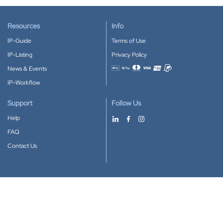
Resources
Info
IP-Guide
Terms of Use
IP-Listing
Privacy Policy
News & Events
Accepted payment methods
IP-Workflow
Support
Follow Us
Help
FAQ
Contact Us
Download our App
Google Play
Apple Store