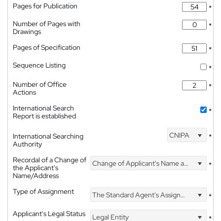
Pages for Publication
*
Number of Pages with
*
Drawings
Pages of Specification
*
Sequence Listing
*
Number of Office
*
Actions
International Search
*
Report is established
CNIPA
International Searching
*
Authority
Recordal of a Change of
Change of Applicant's Name and Address
*
the Applicant's
Name/Address
Type of Assignment
The Standard Agent's Assignment
*
Applicant's Legal Status
Legal Entity
*