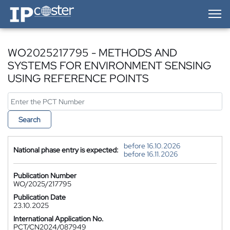
IP-Coster — Home
WO2025217795 - METHODS AND
SYSTEMS FOR ENVIRONMENT SENSING
USING REFERENCE POINTS
Search
before 16.10.2026
National phase entry is expected:
before 16.11.2026
Publication Number
WO/2025/217795
Publication Date
23.10.2025
International Application No.
PCT/CN2024/087949