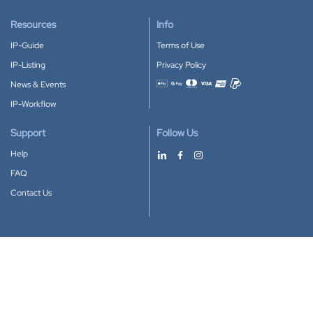
Resources
Info
IP-Guide
Terms of Use
IP-Listing
Privacy Policy
News & Events
Accepted payment methods
IP-Workflow
Support
Follow Us
Help
FAQ
Contact Us
Download our App
Google Play
Apple Store