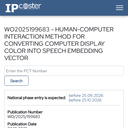
IP-Coster — Home
WO2025199683 - HUMAN-COMPUTER
INTERACTION METHOD FOR
CONVERTING COMPUTER DISPLAY
COLOR INTO SPEECH EMBEDDING
VECTOR
Search
before 25.09.2026
National phase entry is expected:
before 25.10.2026
Publication Number
WO/2025/199683
Publication Date