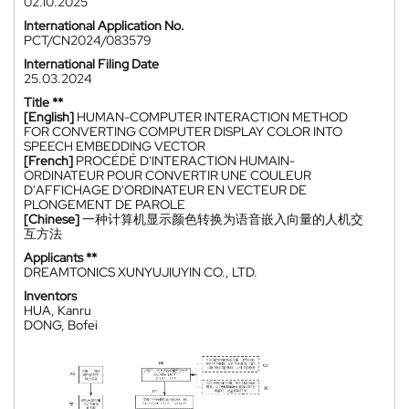
02.10.2025
International Application No.
PCT/CN2024/083579
International Filing Date
25.03.2024
Title **
[English]
HUMAN-COMPUTER INTERACTION METHOD
FOR CONVERTING COMPUTER DISPLAY COLOR INTO
SPEECH EMBEDDING VECTOR
[French]
PROCÉDÉ D'INTERACTION HUMAIN-
ORDINATEUR POUR CONVERTIR UNE COULEUR
D'AFFICHAGE D'ORDINATEUR EN VECTEUR DE
PLONGEMENT DE PAROLE
[Chinese]
一种计算机显示颜色转换为语音嵌入向量的人机交
互方法
Applicants **
DREAMTONICS XUNYUJIUYIN CO., LTD.
Inventors
HUA, Kanru
DONG, Bofei