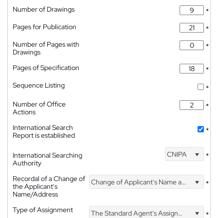
Number of Drawings
*
Pages for Publication
*
Number of Pages with
*
Drawings
Pages of Specification
*
Sequence Listing
*
Number of Office
*
Actions
International Search
*
Report is established
CNIPA
International Searching
*
Authority
Recordal of a Change of
Change of Applicant's Name and Address
*
the Applicant's
Name/Address
Type of Assignment
The Standard Agent's Assignment
*