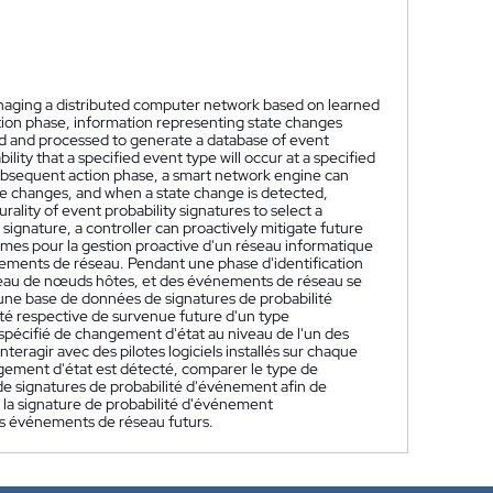
naging a distributed computer network based on learned
ation phase, information representing state changes
ed and processed to generate a database of event
ility that a specified event type will occur at a specified
subsequent action phase, a smart network engine can
tate changes, and when a state change is detected,
ality of event probability signatures to select a
signature, a controller can proactively mitigate future
mes pour la gestion proactive d'un réseau informatique
énements de réseau. Pendant une phase d'identification
iveau de nœuds hôtes, et des événements de réseau se
une base de données de signatures de probabilité
té respective de survenue future d'un type
pécifié de changement d'état au niveau de l'un des
teragir avec des pilotes logiciels installés sur chaque
gement d'état est détecté, comparer le type de
de signatures de probabilité d'événement afin de
 la signature de probabilité d'événement
es événements de réseau futurs.