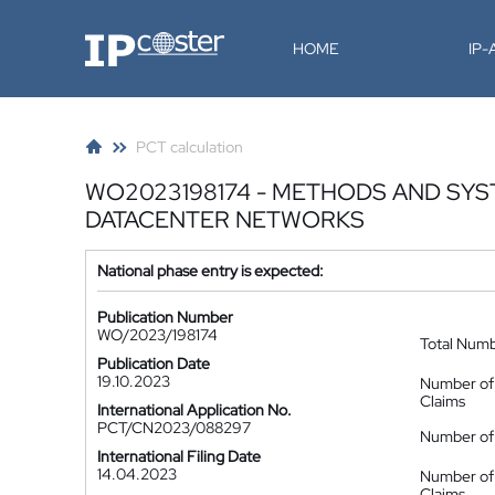
IP-Coster
HOME
IP
PCT calculation
WO2023198174 - METHODS AND SYS
DATACENTER NETWORKS
National phase entry is expected:
Publication Number
WO/2023/198174
Total Num
Publication Date
19.10.2023
Number of
Claims
International Application No.
PCT/CN2023/088297
Number of 
International Filing Date
14.04.2023
Number of
Claims