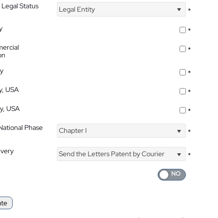
 Legal Status
Legal Entity
*
y
*
ercial
*
on
ty
*
ty, USA
*
ty, USA
*
 National Phase
Chapter I
*
ivery
Send the Letters Patent by Courier
*
ate