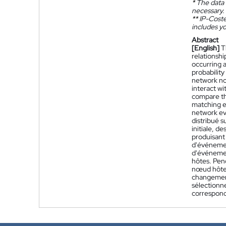
*
The data 
necessary.
**
IP-Coster
includes yo
Abstract
[English]
T
relationshi
occurring 
probability
network no
interact wi
compare the
matching ev
network ev
distribué 
initiale, 
produisant
d'événemen
d'événemen
hôtes. Pend
nœud hôte 
changement
sélectionn
correspond