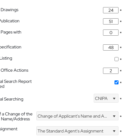
 Drawings
*
Publication
*
 Pages with
*
pecification
*
isting
*
Office Actions
*
nal Search Report
*
hed
CNIPA
nal Searching
*
f a Change of the
Change of Applicant's Name and Address
*
's Name/Address
ssignment
The Standard Agent's Assignment
*