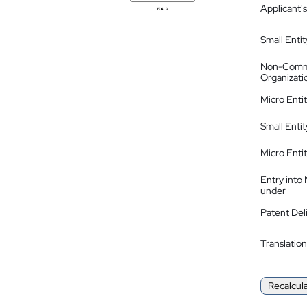
Applicant's
Small Entit
Non-Comm
Organizati
Micro Enti
Small Enti
Micro Enti
Entry into
under
Patent Del
Translation
Recalcul