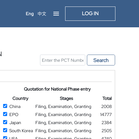
LOG IN
Eng
中文
N
Search
Quotation for National Phase entry
Country
Stages
Total
China
Filing, Examination, Granting
2008
EPO
Filing, Examination, Granting
14777
Japan
Filing, Examination, Granting
2384
South Korea
Filing, Examination, Granting
2505
USA
Filing, Examination, Granting
4740