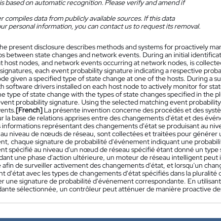
is based on automatic recognition. Please verify and amend if
 compiles data from publicly available sources. If this data
ur personal information, you can contact us to request its removal.
he present disclosure describes methods and systems for proactively ma
ps between state changes and network events. During an initial identific
at host nodes, and network events occurring at network nodes, is collect
 signatures, each event probability signature indicating a respective probab
de given a specified type of state change at one of the hosts. During a 
th software drivers installed on each host node to actively monitor for s
 type of state change with the types of state changes specified in the plur
ent probability signature. Using the selected matching event probability 
ents.
[French]
La présente invention concerne des procédés et des systè
sur la base de relations apprises entre des changements d'état et des év
des informations représentant des changements d'état se produisant au n
 au niveau de nœuds de réseau, sont collectées et traitées pour générer 
t, chaque signature de probabilité d'événement indiquant une probabili
t spécifié au niveau d'un nœud de réseau spécifié étant donné un type s
ant une phase d'action ultérieure, un moteur de réseau intelligent peut in
afin de surveiller activement des changements d'état, et lorsqu'un chan
 d'état avec les types de changements d'état spécifiés dans la pluralité 
er une signature de probabilité d'événement correspondante. En utilisant
ante sélectionnée, un contrôleur peut atténuer de manière proactive d