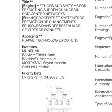
Title **
[English]
METHODS AND SYSTEMS FOR
Number of
PREDICTING SUDDEN CHANGES IN
DATACENTER NETWORKS
Pages for 
[French]
PROCÉDÉS ET SYSTÈMES DE
PRÉDICTION DE CHANGEMENTS
BRUSQUES DANS DES RÉSEAUX DE
Number of
CENTRES DE DONNÉES
Drawings
Applicants **
Pages of S
HUAWEI TECHNOLOGIES CO., LTD.
Inventors
Sequence L
MUNIR, Ali
BANIAMERIAN, Amir
Number of 
BAHNASY, Mahmoud
MORTAZAVI, Seyed Hossein
Internatio
GANJALI, Yashar
is establis
Priority Data
17/721273
14.04.2022
US
Internatio
Authority
Recordal o
Applicant
Type of A