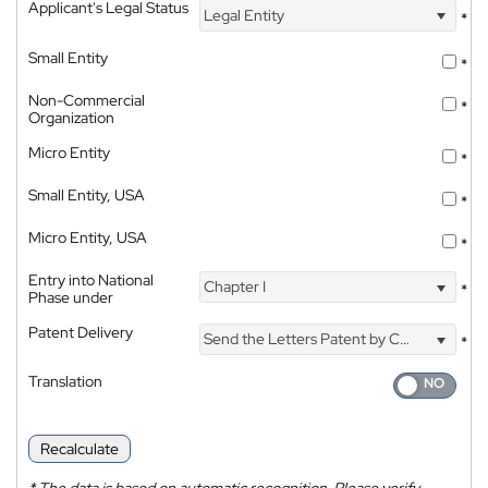
Applicant's Legal Status
Legal Entity
*
Small Entity
*
Non-Commercial
*
Organization
Micro Entity
*
Small Entity, USA
*
Micro Entity, USA
*
Entry into National
Chapter I
*
Phase under
Patent Delivery
Send the Letters Patent by Courier
*
Translation
Recalculate