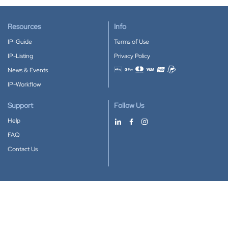
Resources
Info
IP-Guide
Terms of Use
IP-Listing
Privacy Policy
News & Events
Accepted payment methods
IP-Workflow
Support
Follow Us
Help
FAQ
Contact Us
Download our App
Google Play
Apple Store