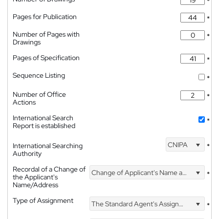
*
Pages for Publication
*
Number of Pages with
*
Drawings
Pages of Specification
*
Sequence Listing
*
Number of Office
*
Actions
International Search
*
Report is established
CNIPA
International Searching
*
Authority
Recordal of a Change of
Change of Applicant's Name and Address
*
the Applicant's
Name/Address
Type of Assignment
The Standard Agent's Assignment
*