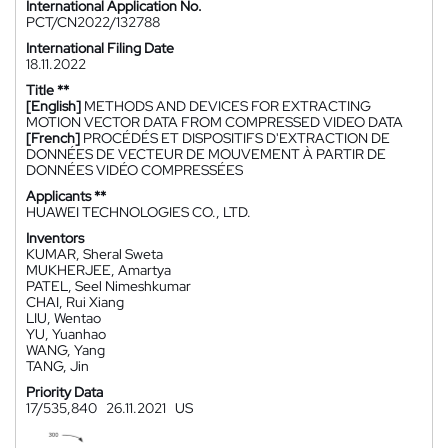
International Application No.
PCT/CN2022/132788
International Filing Date
18.11.2022
Title **
[English]
METHODS AND DEVICES FOR EXTRACTING
MOTION VECTOR DATA FROM COMPRESSED VIDEO DATA
[French]
PROCÉDÉS ET DISPOSITIFS D'EXTRACTION DE
DONNÉES DE VECTEUR DE MOUVEMENT À PARTIR DE
DONNÉES VIDÉO COMPRESSÉES
Applicants **
HUAWEI TECHNOLOGIES CO., LTD.
Inventors
KUMAR, Sheral Sweta
MUKHERJEE, Amartya
PATEL, Seel Nimeshkumar
CHAI, Rui Xiang
LIU, Wentao
YU, Yuanhao
WANG, Yang
TANG, Jin
Priority Data
17/535,840
26.11.2021
US