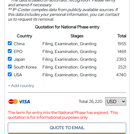
*
The data is based on automatic recognition. Please verify
and amend if necessary.
**
IP-Coster compiles data from publicly available sources. If
this data includes your personal information, you can contact
us to request its removal.
Quotation for National Phase entry
Country
Stages
Total
China
Filing, Examination, Granting
1955
EPO
Filing, Examination, Granting
14611
Japan
Filing, Examination, Granting
2393
South Korea
Filing, Examination, Granting
2521
USA
Filing, Examination, Granting
4740
+ Add country
Total:
26,220
Currency
The term for entry into the National Phase has expired. This
quotation is for informational purposes only
QUOTE TO EMAIL