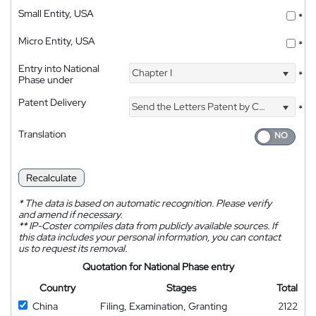
Small Entity, USA
*
Micro Entity, USA
*
Entry into National
Chapter I
*
Phase under
Patent Delivery
Send the Letters Patent by Courier
*
Translation
Recalculate
*
The data is based on automatic recognition. Please verify
and amend if necessary.
**
IP-Coster compiles data from publicly available sources. If
this data includes your personal information, you can contact
us to request its removal.
Quotation for National Phase entry
Country
Stages
Total
China
Filing, Examination, Granting
2122