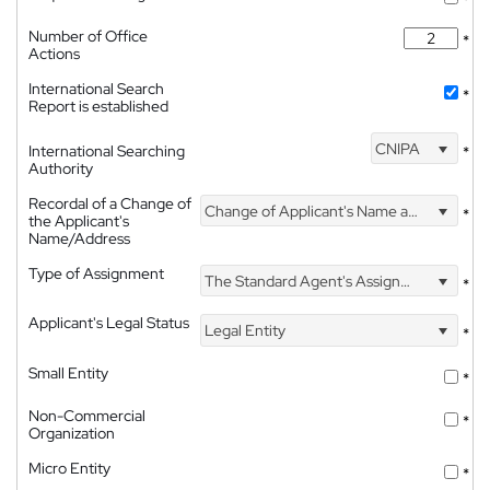
Number of Office
*
Actions
International Search
*
Report is established
CNIPA
International Searching
*
Authority
Recordal of a Change of
Change of Applicant's Name and Address
*
the Applicant's
Name/Address
Type of Assignment
The Standard Agent's Assignment
*
Applicant's Legal Status
Legal Entity
*
Small Entity
*
Non-Commercial
*
Organization
Micro Entity
*