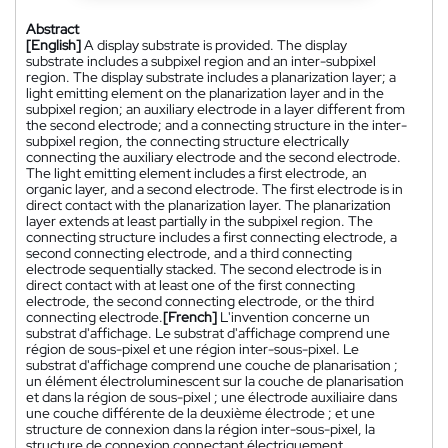
Abstract
[English]
A display substrate is provided. The display
substrate includes a subpixel region and an inter-subpixel
region. The display substrate includes a planarization layer; a
light emitting element on the planarization layer and in the
subpixel region; an auxiliary electrode in a layer different from
the second electrode; and a connecting structure in the inter-
subpixel region, the connecting structure electrically
connecting the auxiliary electrode and the second electrode.
The light emitting element includes a first electrode, an
organic layer, and a second electrode. The first electrode is in
direct contact with the planarization layer. The planarization
layer extends at least partially in the subpixel region. The
connecting structure includes a first connecting electrode, a
second connecting electrode, and a third connecting
electrode sequentially stacked. The second electrode is in
direct contact with at least one of the first connecting
electrode, the second connecting electrode, or the third
connecting electrode.
[French]
L'invention concerne un
substrat d'affichage. Le substrat d'affichage comprend une
région de sous-pixel et une région inter-sous-pixel. Le
substrat d'affichage comprend une couche de planarisation ;
un élément électroluminescent sur la couche de planarisation
et dans la région de sous-pixel ; une électrode auxiliaire dans
une couche différente de la deuxième électrode ; et une
structure de connexion dans la région inter-sous-pixel, la
structure de connexion connectant électriquement