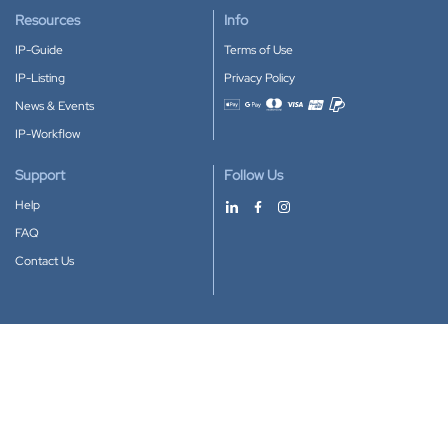
Resources
Info
IP-Guide
Terms of Use
IP-Listing
Privacy Policy
News & Events
Accepted payment methods
IP-Workflow
Support
Follow Us
Help
FAQ
Contact Us
Download our App
Google Play
Apple Store
IP-Coster © 2010-2026
All rights reserved.