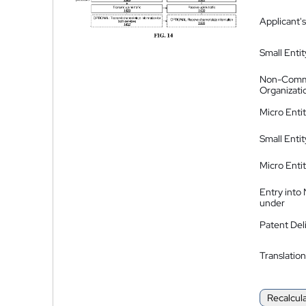
Applicant's
Small Entit
Non-Comm
Organizati
Micro Enti
Small Enti
Micro Enti
Entry into
under
Patent Del
Translation
Recalcul