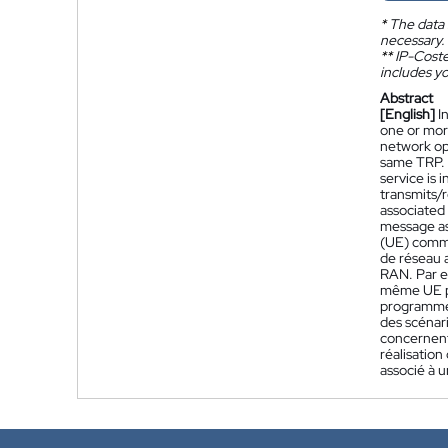
*
The data 
necessary.
**
IP-Coster
includes yo
Abstract
[English]
I
one or mor
network op
same TRP. 
service is
transmits/r
associated
message as
(UE) commu
de réseau 
RAN. Par e
même UE peu
programmé 
des scénari
concernent
réalisatio
associé à u