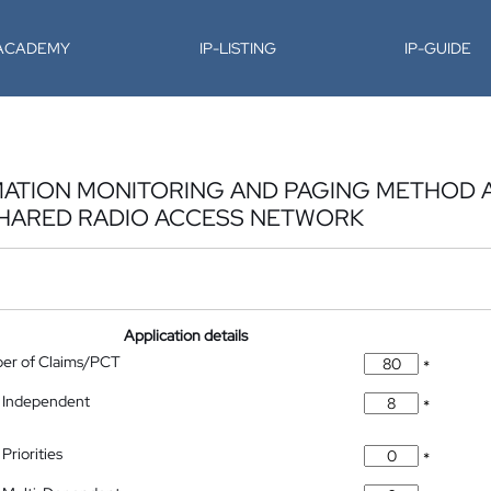
-ACADEMY
IP-LISTING
IP-GUIDE
ATION MONITORING AND PAGING METHOD 
 SHARED RADIO ACCESS NETWORK
Application details
ber of Claims/PCT
*
 Independent
*
Priorities
*