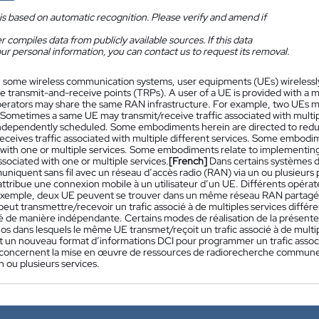
is based on automatic recognition. Please verify and amend if
 compiles data from publicly available sources. If this data
ur personal information, you can contact us to request its removal.
n some wireless communication systems, user equipments (UEs) wirelessl
e transmit-and-receive points (TRPs). A user of a UE is provided with a 
erators may share the same RAN infrastructure. For example, two UEs 
Sometimes a same UE may transmit/receive traffic associated with multiple
 independently scheduled. Some embodiments herein are directed to reduc
eceives traffic associated with multiple different services. Some embodim
 with one or multiple services. Some embodiments relate to implementin
sociated with one or multiple services.
[French]
Dans certains systèmes d
niquent sans fil avec un réseau d’accès radio (RAN) via un ou plusieurs 
attribue une connexion mobile à un utilisateur d’un UE. Différents opéra
xemple, deux UE peuvent se trouver dans un même réseau RAN partagé 
t transmettre/recevoir un trafic associé à de multiples services différent
de manière indépendante. Certains modes de réalisation de la présente i
os dans lesquels le même UE transmet/reçoit un trafic associé à de multip
 un nouveau format d’informations DCI pour programmer un trafic associé
n concernent la mise en œuvre de ressources de radiorecherche commun
n ou plusieurs services.