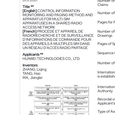
01.11.2021
Number of
Claims
Title **
[English]
CONTROL INFORMATION
Number of
MONITORING AND PAGING METHOD AND
APPARATUS FOR MULTI-SIM
Pages for 
APPARATUSES IN A SHARED RADIO
ACCESS NETWORK
[French]
PROCÉDÉ ET APPAREIL DE
Number of
RADIORECHERCHE ET DE SURVEILLANCE
Drawings
D’INFORMATIONS DE COMMANDE POUR
DES APPAREILS À MULTIPLES SIM DANS
Pages of S
UN RÉSEAU D’ACCÈS RADIO PARTAGÉ
Sequence L
Applicants **
HUAWEI TECHNOLOGIES CO., LTD.
Number of 
Inventors
ZHANG, Liqing
Internatio
TANG, Hao
is establis
MA, Jianglei
Internatio
Authority
Recordal o
Applicant
Type of A