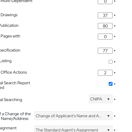
 Multi-Dependent
*
 Drawings
*
Publication
*
 Pages with
*
pecification
*
isting
*
Office Actions
*
nal Search Report
*
hed
CNIPA
nal Searching
*
f a Change of the
Change of Applicant's Name and Address
*
's Name/Address
ssignment
The Standard Agent's Assignment
*