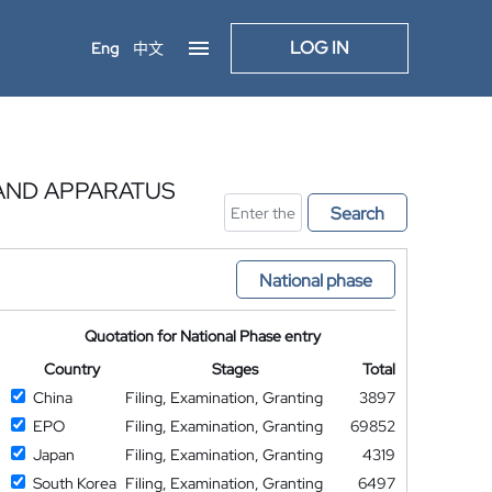
LOG IN
Eng
中文
AND APPARATUS
Search
National phase
Quotation for National Phase entry
Country
Stages
Total
China
Filing, Examination, Granting
3897
EPO
Filing, Examination, Granting
69852
Japan
Filing, Examination, Granting
4319
South Korea
Filing, Examination, Granting
6497