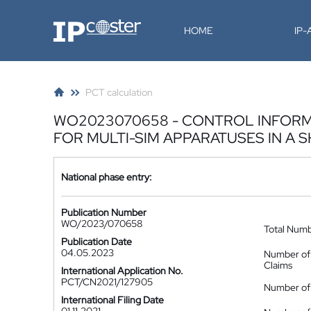
IP-Coster
HOME
IP
PCT calculation
WO2023070658 - CONTROL INFORM
FOR MULTI-SIM APPARATUSES IN A
National phase entry:
Publication Number
WO/2023/070658
Total Num
Publication Date
04.05.2023
Number of
Claims
International Application No.
PCT/CN2021/127905
Number of 
International Filing Date