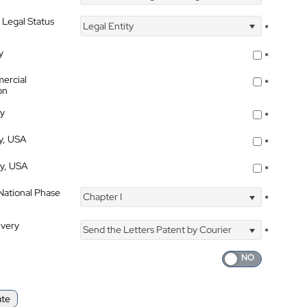
 Legal Status
Legal Entity
*
y
*
ercial
*
on
ty
*
ty, USA
*
ty, USA
*
 National Phase
Chapter I
*
ivery
Send the Letters Patent by Courier
*
ate