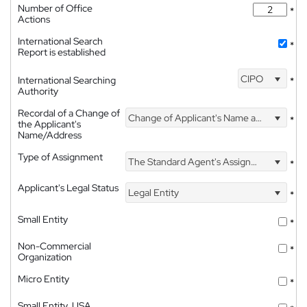
Number of Office
*
Actions
International Search
*
Report is established
CIPO
International Searching
*
Authority
Recordal of a Change of
Change of Applicant's Name and Address
*
the Applicant's
Name/Address
Type of Assignment
The Standard Agent's Assignment
*
Applicant's Legal Status
Legal Entity
*
Small Entity
*
Non-Commercial
*
Organization
Micro Entity
*
Small Entity, USA