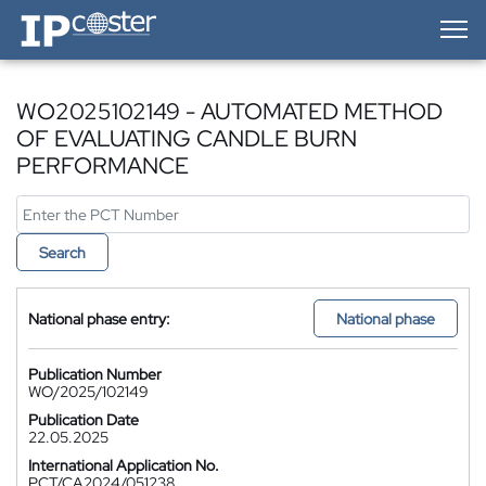
IP-Coster — Home
WO2025102149 - AUTOMATED METHOD
OF EVALUATING CANDLE BURN
PERFORMANCE
Search
National phase entry:
National phase
Publication Number
WO/2025/102149
Publication Date
22.05.2025
International Application No.
PCT/CA2024/051238