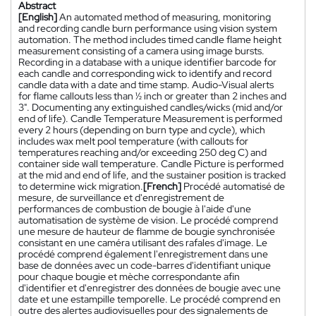
Abstract
[English]
An automated method of measuring, monitoring
and recording candle burn performance using vision system
automation. The method includes timed candle flame height
measurement consisting of a camera using image bursts.
Recording in a database with a unique identifier barcode for
each candle and corresponding wick to identify and record
candle data with a date and time stamp. Audio-Visual alerts
for flame callouts less than ½ inch or greater than 2 inches and
3". Documenting any extinguished candles/wicks (mid and/or
end of life). Candle Temperature Measurement is performed
every 2 hours (depending on burn type and cycle), which
includes wax melt pool temperature (with callouts for
temperatures reaching and/or exceeding 250 deg C) and
container side wall temperature. Candle Picture is performed
at the mid and end of life, and the sustainer position is tracked
to determine wick migration.
[French]
Procédé automatisé de
mesure, de surveillance et d'enregistrement de
performances de combustion de bougie à l'aide d'une
automatisation de système de vision. Le procédé comprend
une mesure de hauteur de flamme de bougie synchronisée
consistant en une caméra utilisant des rafales d'image. Le
procédé comprend également l'enregistrement dans une
base de données avec un code-barres d'identifiant unique
pour chaque bougie et mèche correspondante afin
d'identifier et d'enregistrer des données de bougie avec une
date et une estampille temporelle. Le procédé comprend en
outre des alertes audiovisuelles pour des signalements de