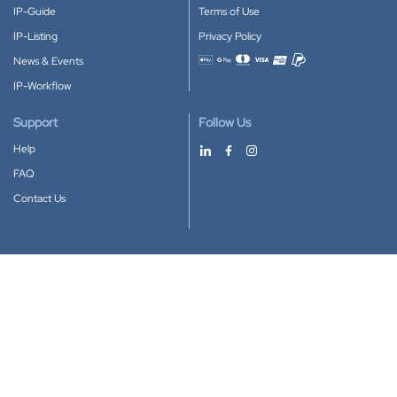
IP-Guide
Terms of Use
IP-Listing
Privacy Policy
News & Events
Accepted payment methods
IP-Workflow
Support
Follow Us
Help
FAQ
Contact Us
Download our App
Google Play
Apple Store
IP-Coster © 2010-2026
All rights reserved.