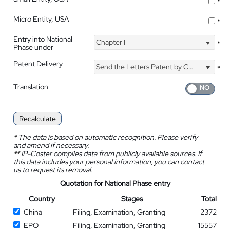
*
Micro Entity, USA
*
Entry into National
Chapter I
*
Phase under
Patent Delivery
Send the Letters Patent by Courier
*
Translation
Recalculate
*
The data is based on automatic recognition. Please verify
and amend if necessary.
**
IP-Coster compiles data from publicly available sources. If
this data includes your personal information, you can contact
us to request its removal.
Quotation for National Phase entry
Country
Stages
Total
China
Filing, Examination, Granting
2372
EPO
Filing, Examination, Granting
15557