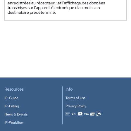
enregistrées au récepteur ; et l'affichage des données
transmises sur l'appareil électronique d'au moins un
destinataire prédéterminé.
Resources
Info
IP-Guide
Terms of Use
IP-Listing
Privacy Policy
News & Events
Accepted payment methods
IP-Workflow