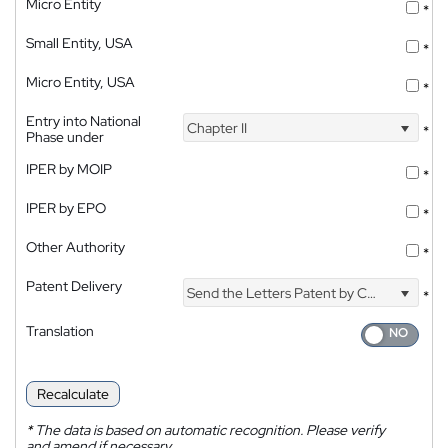
Micro Entity
*
Small Entity, USA
*
Micro Entity, USA
*
Entry into National
Chapter II
*
Phase under
IPER by MOIP
*
IPER by EPO
*
Other Authority
*
Patent Delivery
Send the Letters Patent by Courier
*
Translation
Recalculate
*
The data is based on automatic recognition. Please verify
and amend if necessary.