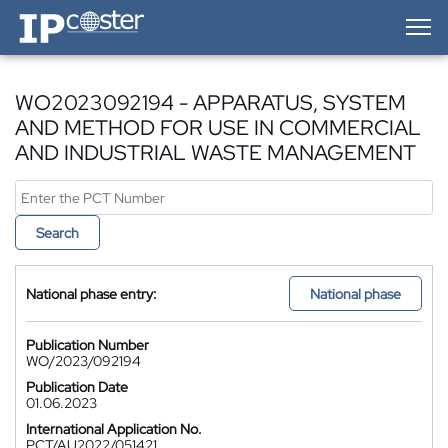
IP-Coster — Home
WO2023092194 - APPARATUS, SYSTEM
AND METHOD FOR USE IN COMMERCIAL
AND INDUSTRIAL WASTE MANAGEMENT
Search
National phase entry:
National phase
Publication Number
WO/2023/092194
Publication Date
01.06.2023
International Application No.
PCT/AU2022/051421