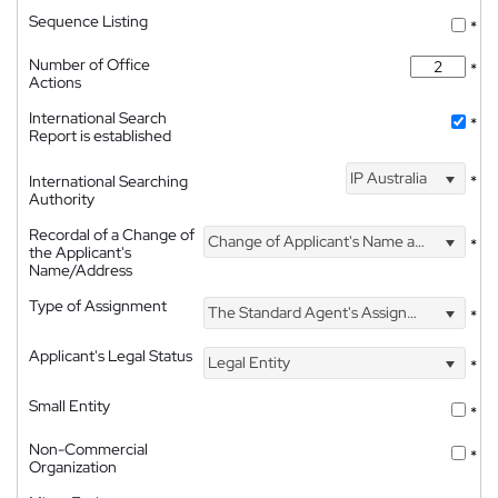
Sequence Listing
*
Number of Office
*
Actions
International Search
*
Report is established
IP Australia
International Searching
*
Authority
Recordal of a Change of
Change of Applicant's Name and Address
*
the Applicant's
Name/Address
Type of Assignment
The Standard Agent's Assignment
*
Applicant's Legal Status
Legal Entity
*
Small Entity
*
Non-Commercial
*
Organization