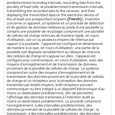
predetermined recording intervals, recording data from the
plurality of load cells; at predetermined transmission intervals,
transmitting the recorded data to the receiver; and then
displaying the transmitted data on the electronic device of
the at least one prespecified recipient.
[French]
L'invention
concerne un appareil, un système et un procédé de détection
et de gestion de données relatives au poids d'une poubelle (y
compris une poubelle de recyclage) comprenant une pluralité
de cellules de charge retenues de manière rigide, en cours
d'utilisation, par un ou plusieurs moyens de retenue par
rapport à la poubelle ; l'appareil est configuré et dimensionné
de manière à ce que, en cours d'utilisation, une partie de la
poubelle soit disposée sensiblement au-dessus de chacune
des cellules de charge et s'appuie sur elles ; l'appareil est
configuré pour communiquer, en cours d'utilisation, avec des
moyens d'enregistrement et de transmission de données
provenant de la pluralité de cellules de charge. Le système
comprend en outre des moyens d'enregistrement et de
transmission des données provenant de la pluralité de cellules
de charge et un récepteur pour la réception des données
transmises par lesdits moyens, ledit récepteur pouvant
communiquer ou être intégré à un dispositif électronique d'au
moins un destinataire prédéterminé, afin de permettre
l'affichage des données transmises à l'intention dudit au
moins un destinataire prédéterminé. Le procédé comprend
l'enregistrement, à des intervalles prédéterminés, des
données provenant de la pluralité de cellules de charge ; la
transmission, à des intervalles prédéterminés, des données