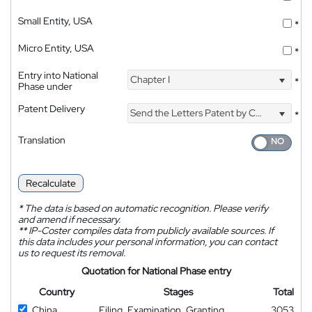
Small Entity, USA
*
Micro Entity, USA
*
Entry into National
Chapter I
*
Phase under
Patent Delivery
Send the Letters Patent by Courier
*
Translation
Recalculate
*
The data is based on automatic recognition. Please verify
and amend if necessary.
**
IP-Coster compiles data from publicly available sources. If
this data includes your personal information, you can contact
us to request its removal.
Quotation for National Phase entry
Country
Stages
Total
China
Filing, Examination, Granting
3053