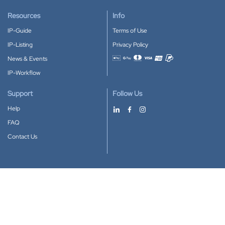
Resources
Info
IP-Guide
Terms of Use
IP-Listing
Privacy Policy
News & Events
Accepted payment methods
IP-Workflow
Support
Follow Us
Help
FAQ
Contact Us
Download our App
Google Play
Apple Store
IP-Coster © 2010-2026
All rights reserved.