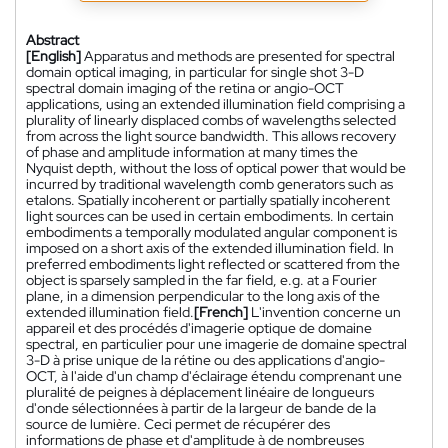
Abstract
[English]
Apparatus and methods are presented for spectral
domain optical imaging, in particular for single shot 3-D
spectral domain imaging of the retina or angio-OCT
applications, using an extended illumination field comprising a
plurality of linearly displaced combs of wavelengths selected
from across the light source bandwidth. This allows recovery
of phase and amplitude information at many times the
Nyquist depth, without the loss of optical power that would be
incurred by traditional wavelength comb generators such as
etalons. Spatially incoherent or partially spatially incoherent
light sources can be used in certain embodiments. In certain
embodiments a temporally modulated angular component is
imposed on a short axis of the extended illumination field. In
preferred embodiments light reflected or scattered from the
object is sparsely sampled in the far field, e.g. at a Fourier
plane, in a dimension perpendicular to the long axis of the
extended illumination field.
[French]
L'invention concerne un
appareil et des procédés d'imagerie optique de domaine
spectral, en particulier pour une imagerie de domaine spectral
3-D à prise unique de la rétine ou des applications d'angio-
OCT, à l'aide d'un champ d'éclairage étendu comprenant une
pluralité de peignes à déplacement linéaire de longueurs
d'onde sélectionnées à partir de la largeur de bande de la
source de lumière. Ceci permet de récupérer des
informations de phase et d'amplitude à de nombreuses