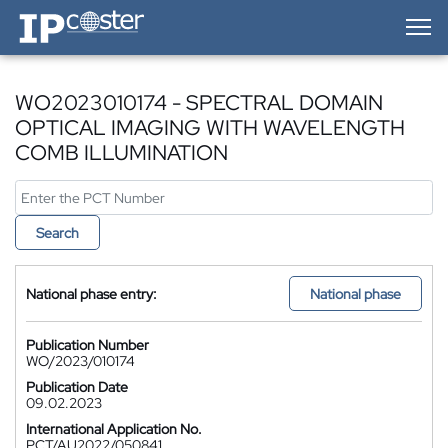
IP-Coster — Home
WO2023010174 - SPECTRAL DOMAIN
OPTICAL IMAGING WITH WAVELENGTH
COMB ILLUMINATION
Search
National phase entry:
National phase
Publication Number
WO/2023/010174
Publication Date
09.02.2023
International Application No.
PCT/AU2022/050841