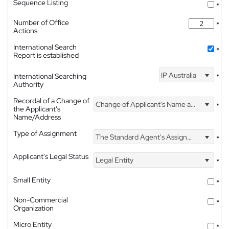
Sequence Listing
*
Number of Office
*
Actions
International Search
*
Report is established
IP Australia
International Searching
*
Authority
Recordal of a Change of
Change of Applicant's Name and Address
*
the Applicant's
Name/Address
Type of Assignment
The Standard Agent's Assignment
*
Applicant's Legal Status
Legal Entity
*
Small Entity
*
Non-Commercial
*
Organization
Micro Entity
*