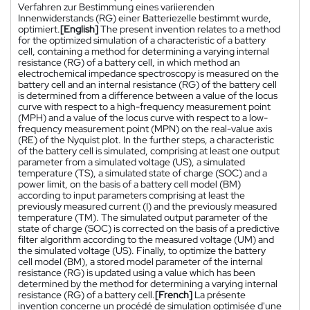
Verfahren zur Bestimmung eines variierenden
Innenwiderstands (RG) einer Batteriezelle bestimmt wurde,
optimiert.
[English]
The present invention relates to a method
for the optimized simulation of a characteristic of a battery
cell, containing a method for determining a varying internal
resistance (RG) of a battery cell, in which method an
electrochemical impedance spectroscopy is measured on the
battery cell and an internal resistance (RG) of the battery cell
is determined from a difference between a value of the locus
curve with respect to a high-frequency measurement point
(MPH) and a value of the locus curve with respect to a low-
frequency measurement point (MPN) on the real-value axis
(RE) of the Nyquist plot. In the further steps, a characteristic
of the battery cell is simulated, comprising at least one output
parameter from a simulated voltage (US), a simulated
temperature (TS), a simulated state of charge (SOC) and a
power limit, on the basis of a battery cell model (BM)
according to input parameters comprising at least the
previously measured current (I) and the previously measured
temperature (TM). The simulated output parameter of the
state of charge (SOC) is corrected on the basis of a predictive
filter algorithm according to the measured voltage (UM) and
the simulated voltage (US). Finally, to optimize the battery
cell model (BM), a stored model parameter of the internal
resistance (RG) is updated using a value which has been
determined by the method for determining a varying internal
resistance (RG) of a battery cell.
[French]
La présente
invention concerne un procédé de simulation optimisée d'une