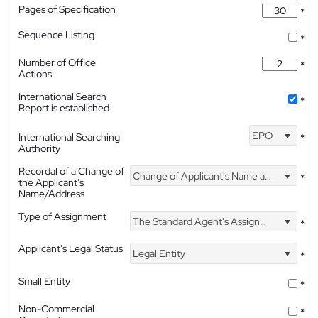
Pages of Specification
*
Sequence Listing
*
Number of Office
*
Actions
International Search
*
Report is established
EPO
International Searching
*
Authority
Recordal of a Change of
Change of Applicant's Name and Address
*
the Applicant's
Name/Address
Type of Assignment
The Standard Agent's Assignment
*
Applicant's Legal Status
Legal Entity
*
Small Entity
*
Non-Commercial
*