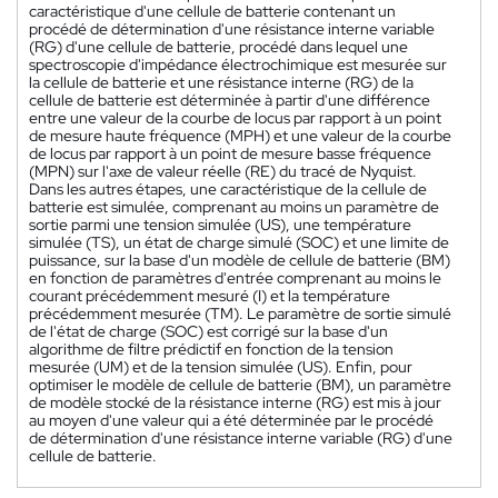
caractéristique d'une cellule de batterie contenant un
procédé de détermination d'une résistance interne variable
(RG) d'une cellule de batterie, procédé dans lequel une
spectroscopie d'impédance électrochimique est mesurée sur
la cellule de batterie et une résistance interne (RG) de la
cellule de batterie est déterminée à partir d'une différence
entre une valeur de la courbe de locus par rapport à un point
de mesure haute fréquence (MPH) et une valeur de la courbe
de locus par rapport à un point de mesure basse fréquence
(MPN) sur l'axe de valeur réelle (RE) du tracé de Nyquist.
Dans les autres étapes, une caractéristique de la cellule de
batterie est simulée, comprenant au moins un paramètre de
sortie parmi une tension simulée (US), une température
simulée (TS), un état de charge simulé (SOC) et une limite de
puissance, sur la base d'un modèle de cellule de batterie (BM)
en fonction de paramètres d'entrée comprenant au moins le
courant précédemment mesuré (I) et la température
précédemment mesurée (TM). Le paramètre de sortie simulé
de l'état de charge (SOC) est corrigé sur la base d'un
algorithme de filtre prédictif en fonction de la tension
mesurée (UM) et de la tension simulée (US). Enfin, pour
optimiser le modèle de cellule de batterie (BM), un paramètre
de modèle stocké de la résistance interne (RG) est mis à jour
au moyen d'une valeur qui a été déterminée par le procédé
de détermination d'une résistance interne variable (RG) d'une
cellule de batterie.