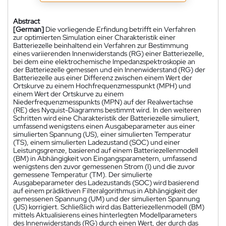
Abstract
[German]
Die vorliegende Erfindung betrifft ein Verfahren
zur optimierten Simulation einer Charakteristik einer
Batteriezelle beinhaltend ein Verfahren zur Bestimmung
eines variierenden Innenwiderstands (RG) einer Batteriezelle,
bei dem eine elektrochemische Impedanzspektroskopie an
der Batteriezelle gemessen und ein Innenwiderstand (RG) der
Batteriezelle aus einer Differenz zwischen einem Wert der
Ortskurve zu einem Hochfrequenzmesspunkt (MPH) und
einem Wert der Ortskurve zu einem
Niederfrequenzmesspunkts (MPN) auf der Realwertachse
(RE) des Nyquist-Diagramms bestimmt wird. In den weiteren
Schritten wird eine Charakteristik der Batteriezelle simuliert,
umfassend wenigstens einen Ausgabeparameter aus einer
simulierten Spannung (US), einer simulierten Temperatur
(TS), einem simulierten Ladezustand (SOC) und einer
Leistungsgrenze, basierend auf einem Batteriezellenmodell
(BM) in Abhängigkeit von Eingangsparametern, umfassend
wenigstens den zuvor gemessenen Strom (I) und die zuvor
gemessene Temperatur (TM). Der simulierte
Ausgabeparameter des Ladezustands (SOC) wird basierend
auf einem prädiktiven Filteralgorithmus in Abhängigkeit der
gemessenen Spannung (UM) und der simulierten Spannung
(US) korrigiert. Schließlich wird das Batteriezellenmodell (BM)
mittels Aktualisierens eines hinterlegten Modellparameters
des Innenwiderstands (RG) durch einen Wert, der durch das