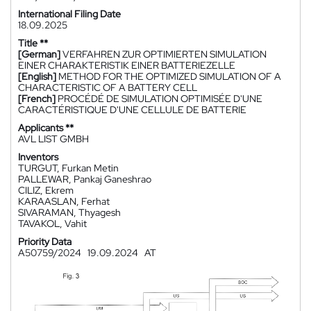
International Filing Date
18.09.2025
Title **
[German]
VERFAHREN ZUR OPTIMIERTEN SIMULATION
EINER CHARAKTERISTIK EINER BATTERIEZELLE
[English]
METHOD FOR THE OPTIMIZED SIMULATION OF A
CHARACTERISTIC OF A BATTERY CELL
[French]
PROCÉDÉ DE SIMULATION OPTIMISÉE D'UNE
CARACTÉRISTIQUE D'UNE CELLULE DE BATTERIE
Applicants **
AVL LIST GMBH
Inventors
TURGUT, Furkan Metin
PALLEWAR, Pankaj Ganeshrao
CILIZ, Ekrem
KARAASLAN, Ferhat
SIVARAMAN, Thyagesh
TAVAKOL, Vahit
Priority Data
A50759/2024
19.09.2024
AT