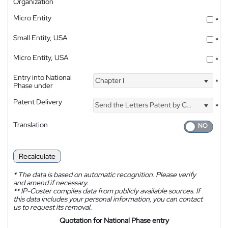
Organization
Micro Entity
*
Small Entity, USA
*
Micro Entity, USA
*
Entry into National
Chapter I
*
Phase under
Patent Delivery
Send the Letters Patent by Courier
*
Translation
Recalculate
*
The data is based on automatic recognition. Please verify
and amend if necessary.
**
IP-Coster compiles data from publicly available sources. If
this data includes your personal information, you can contact
us to request its removal.
Quotation for National Phase entry