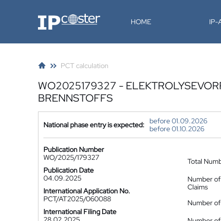
IP-Coster
HOME
IP
PCT calculation
WO2025179327 - ELEKTROLYSEVOR
BRENNSTOFFS
before 01.09.2026
National phase entry is expected:
before 01.10.2026
Publication Number
WO/2025/179327
Total Num
Publication Date
04.09.2025
Number of
Claims
International Application No.
PCT/AT2025/060088
Number of 
International Filing Date
28.02.2025
Number of