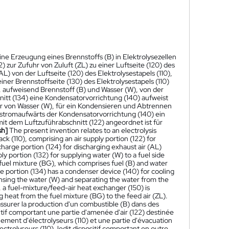
eine Erzeugung eines Brennstoffs (B) in Elektrolysezellen
) zur Zufuhr von Zuluft (ZL) zu einer Luftseite (120) des
L) von der Luftseite (120) des Elektrolysestapels (110),
ner Brennstoffseite (130) des Elektrolysestapels (110)
 aufweisend Brennstoff (B) und Wasser (W), von der
nitt (134) eine Kondensatorvorrichtung (140) aufweist
r von Wasser (W), für ein Kondensieren und Abtrennen
 stromaufwärts der Kondensatorvorrichtung (140) ein
 dem Luftzuführabschnitt (122) angeordnet ist für
sh]
The present invention relates to an electrolysis
tack (110), comprising an air supply portion (122) for
ischarge portion (124) for discharging exhaust air (AL)
ply portion (132) for supplying water (W) to a fuel side
ng fuel mixture (BG), which comprises fuel (B) and water
rge portion (134) has a condenser device (140) for cooling
nsing the water (W) and separating the water from the
, a fuel-mixture/feed-air heat exchanger (150) is
ng heat from the fuel mixture (BG) to the feed air (ZL).
assurer la production d'un combustible (B) dans des
sitif comportant une partie d'amenée d'air (122) destinée
ilement d'électrolyseurs (110) et une partie d'évacuation
lectrolyseurs (110), ledit dispositif comportant en outre