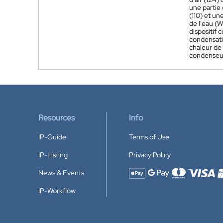
une partie
(110) et u
de l'eau (W
dispositif
condensati
chaleur de 
condenseur 
Resources
Info
IP-Guide
Terms of Use
IP-Listing
Privacy Policy
News & Events
Accepted payment methods
IP-Workflow