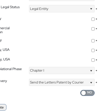
 Legal Status
Legal Entity
*
y
*
ercial
*
on
ty
*
ty, USA
*
ty, USA
*
 National Phase
Chapter I
*
ivery
Send the Letters Patent by Courier
*
ate