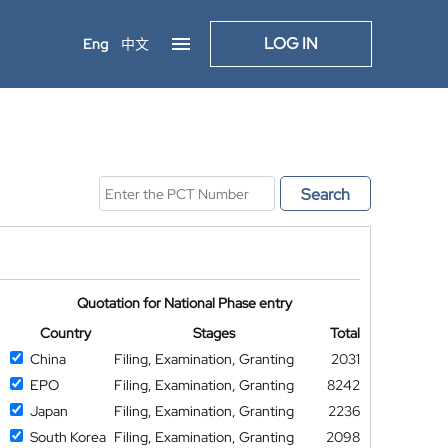
LOG IN
Eng
中文
Search
Quotation for National Phase entry
Country
Stages
Total
China
Filing, Examination, Granting
2031
EPO
Filing, Examination, Granting
8242
Japan
Filing, Examination, Granting
2236
South Korea
Filing, Examination, Granting
2098