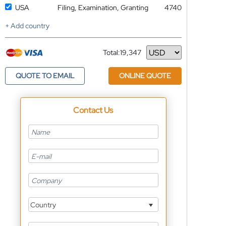
USA
Filing, Examination, Granting
4740
+ Add country
Total:
19,347
Currency
QUOTE TO EMAIL
ONLINE QUOTE
Contact Us
Country