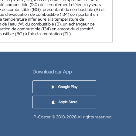
ôté combustible (130) de l'empilement d'électrolyseurs
e de combustible (BG), présentant du combustible (B) et
artie d'évacuation de combustible (134) comportant un
ne température inférieure à la température de
n de l'eau (W) du combustible (B), un échangeur de
uation de combustible (134) en amont du dispositif
tible (BG) à l'air d'alimentation (ZL).
Download our App
Google Play
Apple Store
IP-Coster © 2010-2026
All rights reserved.