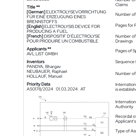
Claims
Title **
[German]
ELEKTROLYSEVORRICHTUNG
Number of
FÜR EINE ERZEUGUNG EINES
BRENNSTOFFS
Pages for 
[English]
ELECTROLYSIS DEVICE FOR
PRODUCING A FUEL
[French]
DISPOSITIF D'ÉLECTROLYSE
Number of
POUR PRODUIRE UN COMBUSTIBLE
Drawings
Applicants **
Pages of S
AVL LIST GMBH
Inventors
Sequence L
PANDYA, Bhargav
NEUBAUER, Raphael
Number of 
HOLLAUF, Manuel
Priority Data
Internatio
A50178/2024
01.03.2024
AT
is establis
Internatio
Authority
Recordal o
Applicant
Type of A