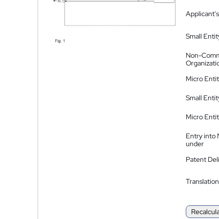
Applicant's
Small Entit
Non-Comm
Organizati
Micro Enti
Small Enti
Micro Enti
Entry into
under
Patent Del
Translation
Recalcul