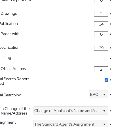
*
 Drawings
*
Publication
*
 Pages with
*
pecification
*
isting
*
Office Actions
*
nal Search Report
*
hed
EPO
nal Searching
*
f a Change of the
Change of Applicant's Name and Address
*
's Name/Address
ssignment
The Standard Agent's Assignment
*