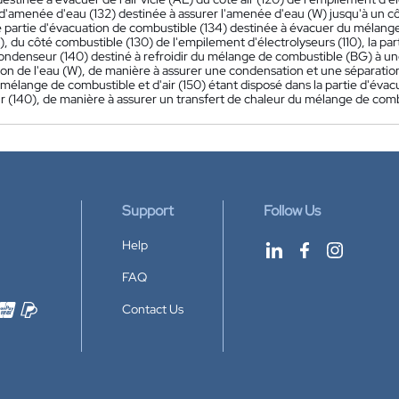
 d'amenée d'eau (132) destinée à assurer l'amenée d'eau (W) jusqu'à un c
ne partie d'évacuation de combustible (134) destinée à évacuer du mélang
), du côté combustible (130) de l'empilement d'électrolyseurs (110), la p
 condenseur (140) destiné à refroidir du mélange de combustible (BG) à u
on de l'eau (W), de manière à assurer une condensation et une séparatio
mélange de combustible et d'air (150) étant disposé dans la partie d'évac
(140), de manière à assurer un transfert de chaleur du mélange de combus
Support
Follow Us
Help
FAQ
Contact Us