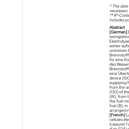
*
The data 
necessary.
**
IP-Coster
includes yo
Abstract
[German]
wenigstens 
Elektrolyse
weiter auf
und einen 
Brennstoff
für eine K
des Wasser
Brennstoff
eine Übert
device (100
supplying f
from the ai
(130) of th
(W), from t
the fuel m
fuel (B); i
arranged in
[French]
L
cellules él
à assurer l
d'air (124)