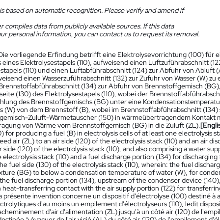
is based on automatic recognition. Please verify and amend if
 compiles data from publicly available sources. If this data
ur personal information, you can contact us to request its removal.
Die vorliegende Erfindung betrifft eine Elektrolysevorrichtung (100) für 
eines Elektrolysestapels (110), aufweisend einen Luftzuführabschnitt (122
stapels (110) und einen Luftabführabschnitt (124) zur Abfuhr von Abluft (A
weisend einen Wasserzuführabschnitt (132) zur Zufuhr von Wasser (W) zu ei
Brennstoffabführabschnitt (134) zur Abfuhr von Brennstoffgemisch (BG),
seite (130) des Elektrolysestapels (110), wobei der Brennstoffabführabsch
ühlung des Brennstoffgemischs (BG) unter eine Kondensationstemperatu
s (W) von dem Brennstoff (B), wobei im Brennstoffabführabschnitt (134)
gemisch-Zuluft-Wärmetauscher (150) in wärmeübertragendem Kontakt mit
ragung von Wärme vom Brennstoffgemisch (BG) in die Zuluft (ZL).
[Engli
) for producing a fuel (B) in electrolysis cells of at least one electrolysis s
eed air (ZL) to an air side (120) of the electrolysis stack (110) and an air d
r side (120) of the electrolysis stack (110), and also comprising a water sup
e electrolysis stack (110) and a fuel discharge portion (134) for dischargi
he fuel side (130) of the electrolysis stack (110), wherein: the fuel discha
ixture (BG) to below a condensation temperature of water (W), for conde
n the fuel discharge portion (134), upstream of the condenser device (140)
 heat-transferring contact with the air supply portion (122) for transferri
a présente invention concerne un dispositif d'électrolyse (100) destiné à 
ectrolytiques d'au moins un empilement d'électrolyseurs (110), ledit dispo
'acheminement d'air d'alimentation (ZL) jusqu'à un côté air (120) de l'emp
 destinée à évacuer de l'air vicié (AL) du côté air (120) de l'empilement d'é