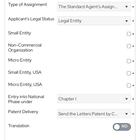
Type of Assignment
The Standard Agent's Assignment
*
Applicant's Legal Status
Legal Entity
*
Small Entity
*
Non-Commercial
*
Organization
Micro Entity
*
Small Entity, USA
*
Micro Entity, USA
*
Entry into National
Chapter I
*
Phase under
Patent Delivery
Send the Letters Patent by Courier
*
Translation