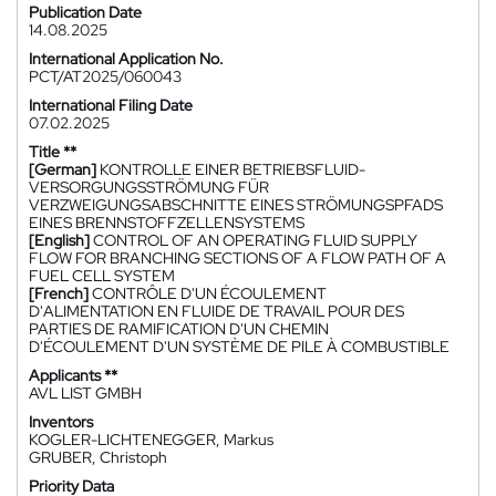
Publication Date
14.08.2025
International Application No.
PCT/AT2025/060043
International Filing Date
07.02.2025
Title **
[German]
KONTROLLE EINER BETRIEBSFLUID-
VERSORGUNGSSTRÖMUNG FÜR
VERZWEIGUNGSABSCHNITTE EINES STRÖMUNGSPFADS
EINES BRENNSTOFFZELLENSYSTEMS
[English]
CONTROL OF AN OPERATING FLUID SUPPLY
FLOW FOR BRANCHING SECTIONS OF A FLOW PATH OF A
FUEL CELL SYSTEM
[French]
CONTRÔLE D'UN ÉCOULEMENT
D'ALIMENTATION EN FLUIDE DE TRAVAIL POUR DES
PARTIES DE RAMIFICATION D'UN CHEMIN
D'ÉCOULEMENT D'UN SYSTÈME DE PILE À COMBUSTIBLE
Applicants **
AVL LIST GMBH
Inventors
KOGLER-LICHTENEGGER, Markus
GRUBER, Christoph
Priority Data