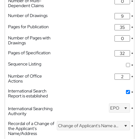
Number of Multi-
*
Dependent Claims
Number of Drawings
*
Pages for Publication
*
Number of Pages with
*
Drawings
Pages of Specification
*
Sequence Listing
*
Number of Office
*
Actions
International Search
*
Report is established
EPO
International Searching
*
Authority
Recordal of a Change of
Change of Applicant's Name and Address
*
the Applicant's
Name/Address