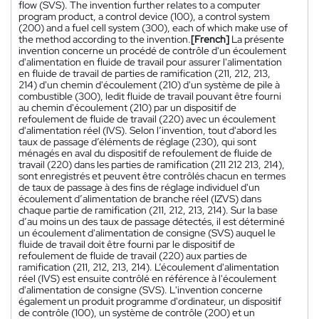
flow (SVS). The invention further relates to a computer
program product, a control device (100), a control system
(200) and a fuel cell system (300), each of which make use of
the method according to the invention.
[French]
La présente
invention concerne un procédé de contrôle d'un écoulement
d'alimentation en fluide de travail pour assurer l'alimentation
en fluide de travail de parties de ramification (211, 212, 213,
214) d'un chemin d'écoulement (210) d'un système de pile à
combustible (300), ledit fluide de travail pouvant être fourni
au chemin d'écoulement (210) par un dispositif de
refoulement de fluide de travail (220) avec un écoulement
d'alimentation réel (IVS). Selon l’invention, tout d'abord les
taux de passage d’éléments de réglage (230), qui sont
ménagés en aval du dispositif de refoulement de fluide de
travail (220) dans les parties de ramification (211 212 213, 214),
sont enregistrés et peuvent être contrôlés chacun en termes
de taux de passage à des fins de réglage individuel d'un
écoulement d’alimentation de branche réel (IZVS) dans
chaque partie de ramification (211, 212, 213, 214). Sur la base
d’au moins un des taux de passage détectés, il est déterminé
un écoulement d'alimentation de consigne (SVS) auquel le
fluide de travail doit être fourni par le dispositif de
refoulement de fluide de travail (220) aux parties de
ramification (211, 212, 213, 214). L’écoulement d'alimentation
réel (IVS) est ensuite contrôlé en référence à l'écoulement
d'alimentation de consigne (SVS). L'invention concerne
également un produit programme d'ordinateur, un dispositif
de contrôle (100), un système de contrôle (200) et un