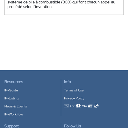
système de pile à combustible (300) qui font chacun appel au
procédé selon l'invention.
Resources
Info
IP-Guide
Terms of Use
IP-Listing
Privacy Policy
News & Events
Accepted payment methods
IP-Workflow
Support
Follow Us