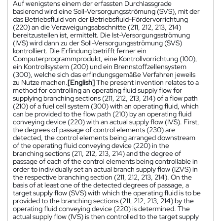
Auf wenigstens einem der erfassten Durchlassgrade
basierend wird eine Soll-Versorgungsströmung (SVS), mit der
das Betriebsfluid von der Betriebsfluid-Fördervorrichtung
(220) an die Verzweigungsabschnitte (211, 212, 213, 214)
bereitzustellen ist, ermittelt. Die Ist-Versorgungsströmung
(IVS) wird dann zu der Soll-Versorgungsströmung (SVS)
kontrolliert. Die Erfindung betrifft ferner ein
Computerprogrammprodukt, eine Kontrollvorrichtung (100),
ein Kontrollsystem (200) und ein Brennstoffzellensystem
(300), welche sich das erfindungsgemäße Verfahren jeweils
zu Nutze machen.
[English]
The present invention relates to a
method for controlling an operating fluid supply flow for
supplying branching sections (211, 212, 213, 214) of a flow path
(210) of a fuel cell system (300) with an operating fluid, which
can be provided to the flow path (210) by an operating fluid
conveying device (220) with an actual supply flow (IVS). First,
the degrees of passage of control elements (230) are
detected, the control elements being arranged downstream
of the operating fluid conveying device (220) in the
branching sections (211, 212, 213, 214) and the degree of
passage of each of the control elements being controllable in
order to individually set an actual branch supply flow (IZVS) in
the respective branching section (211, 212, 213, 214). On the
basis of at least one of the detected degrees of passage, a
target supply flow (SVS) with which the operating fluid is to be
provided to the branching sections (211, 212, 213, 214) by the
operating fluid conveying device (220) is determined. The
actual supply flow (IVS) is then controlled to the target supply