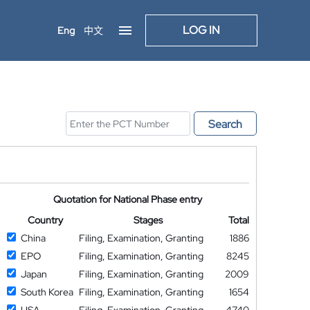
LOG IN
Eng
中文
Search
Quotation for National Phase entry
Country
Stages
Total
China
Filing, Examination, Granting
1886
EPO
Filing, Examination, Granting
8245
Japan
Filing, Examination, Granting
2009
South Korea
Filing, Examination, Granting
1654