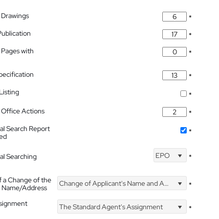
 Drawings
*
Publication
*
 Pages with
*
pecification
*
isting
*
Office Actions
*
nal Search Report
*
hed
EPO
nal Searching
*
f a Change of the
Change of Applicant's Name and Address
*
's Name/Address
ssignment
The Standard Agent's Assignment
*