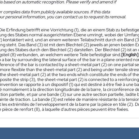
is based on automatic recognition. Please verify and amend if
 compiles data from publicly available sources. If this data
ur personal information, you can contact us to request its removal.
Die Erfindung betrifft eine Vorrichtung (1), die an einem Stab zu befestige
ung des Stabes normal ausgerichteten Ebene umringt, wobei der Umfang 
2) kontaktiert wird, und an einem weiteren Teilabschnitt durch ein Band (3),
g steht. Das Band (3) ist mit dem Blechteil (2) jeweils an jenen beiden
ng des Stabes durch den Blechteil (2) darstellen. Der Blechteil (2) ist 
gsteil (8) verbunden, an welchem weitere Teile befestigbar sind.
[English]
 a bar by surrounding the lateral surface of the bar in a plane oriented nor
erence of the bar is contacted by a sheet-metal part (2) on one partial sect
 more flexible than the sheet-metal part (2) and being under tensile stress
the sheet-metal part (2) at the two ends which constitute the ends of th
posite the strip (3), the sheet-metal part (2) is connected to a reinforcing
'invention se rapporte à un dispositif (1) qui est destiné à être fixé à une 
é normalement à la direction longitudinale de la barre, la circonférence d
tion partielle, et par une bande (3) sur une autre section partielle, ladite 
inte de traction. La bande (3) est reliée de manière résistante à la tensio
 les extrémités de l'enveloppement de la barre par la pièce en tôle (2). Du
e pièce de renfort (8), à laquelle d'autres pièces peuvent être fixées.