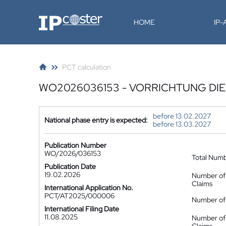
IP-Coster
HOME
IP
PCT calculation
WO2026036153 - VORRICHTUNG DIE 
before 13.02.2027
National phase entry is expected:
before 13.03.2027
Publication Number
WO/2026/036153
Total Num
Publication Date
19.02.2026
Number of
Claims
International Application No.
PCT/AT2025/000006
Number of 
International Filing Date
11.08.2025
Number of