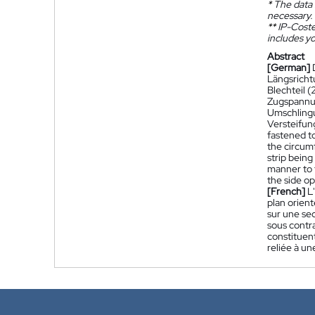
*
The data 
necessary.
**
IP-Coster
includes yo
Abstract
[German]
Längsricht
Blechteil (
Zugspannun
Umschlingu
Versteifun
fastened to
the circumf
strip being
manner to 
the side op
[French]
L
plan orient
sur une sec
sous contra
constituent
reliée à un