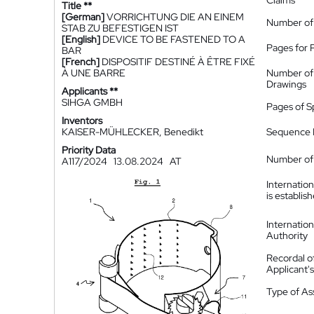
Claims
Title **
[German]
VORRICHTUNG DIE AN EINEM
Number of
STAB ZU BEFESTIGEN IST
[English]
DEVICE TO BE FASTENED TO A
Pages for 
BAR
[French]
DISPOSITIF DESTINÉ À ÊTRE FIXÉ
À UNE BARRE
Number of
Drawings
Applicants **
SIHGA GMBH
Pages of S
Inventors
KAISER-MÜHLECKER, Benedikt
Sequence L
Priority Data
Number of 
A117/2024
13.08.2024
AT
Internatio
is establis
Internatio
Authority
Recordal o
Applicant
Type of A