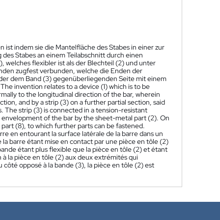
n ist indem sie die Mantelfläche des Stabes in einer zur
des Stabes an einem Teilabschnitt durch einen
 welches flexibler ist als der Blechteil (2) und unter
 Enden zugfest verbunden, welche die Enden der
an der dem Band (3) gegenüberliegenden Seite mit einem
The invention relates to a device (1) which is to be
mally to the longitudinal direction of the bar, wherein
ion, and by a strip (3) on a further partial section, said
. The strip (3) is connected in a tension-resistant
e envelopment of the bar by the sheet-metal part (2). On
 part (8), to which further parts can be fastened.
barre en entourant la surface latérale de la barre dans un
e la barre étant mise en contact par une pièce en tôle (2)
bande étant plus flexible que la pièce en tôle (2) et étant
n à la pièce en tôle (2) aux deux extrémités qui
 côté opposé à la bande (3), la pièce en tôle (2) est