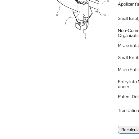
Applicant's
Small Entit
Non-Comm
Organizati
Micro Enti
Small Enti
Micro Enti
Entry into
under
Patent Del
Translation
Recalcul