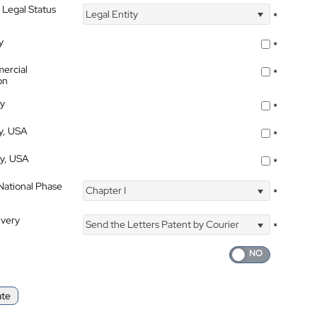
 Legal Status
Legal Entity
*
y
*
ercial
*
on
ty
*
ty, USA
*
ty, USA
*
 National Phase
Chapter I
*
ivery
Send the Letters Patent by Courier
*
ate