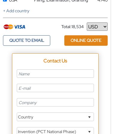
USA
Filing, Examination, Granting
4740
+ Add country
Total:
18,534
Currency
QUOTE TO EMAIL
ONLINE QUOTE
Contact Us
Country
Invention (PCT National Phase)