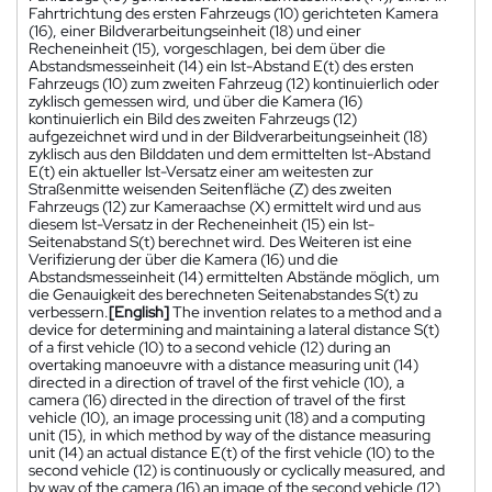
Fahrtrichtung des ersten Fahrzeugs (10) gerichteten Kamera
(16), einer Bildverarbeitungseinheit (18) und einer
Recheneinheit (15), vorgeschlagen, bei dem über die
Abstandsmesseinheit (14) ein Ist-Abstand E(t) des ersten
Fahrzeugs (10) zum zweiten Fahrzeug (12) kontinuierlich oder
zyklisch gemessen wird, und über die Kamera (16)
kontinuierlich ein Bild des zweiten Fahrzeugs (12)
aufgezeichnet wird und in der Bildverarbeitungseinheit (18)
zyklisch aus den Bilddaten und dem ermittelten Ist-Abstand
E(t) ein aktueller Ist-Versatz einer am weitesten zur
Straßenmitte weisenden Seitenfläche (Z) des zweiten
Fahrzeugs (12) zur Kameraachse (X) ermittelt wird und aus
diesem Ist-Versatz in der Recheneinheit (15) ein Ist-
Seitenabstand S(t) berechnet wird. Des Weiteren ist eine
Verifizierung der über die Kamera (16) und die
Abstandsmesseinheit (14) ermittelten Abstände möglich, um
die Genauigkeit des berechneten Seitenabstandes S(t) zu
verbessern.
[English]
The invention relates to a method and a
device for determining and maintaining a lateral distance S(t)
of a first vehicle (10) to a second vehicle (12) during an
overtaking manoeuvre with a distance measuring unit (14)
directed in a direction of travel of the first vehicle (10), a
camera (16) directed in the direction of travel of the first
vehicle (10), an image processing unit (18) and a computing
unit (15), in which method by way of the distance measuring
unit (14) an actual distance E(t) of the first vehicle (10) to the
second vehicle (12) is continuously or cyclically measured, and
by way of the camera (16) an image of the second vehicle (12)