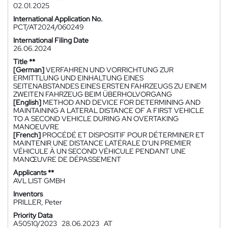
02.01.2025
International Application No.
PCT/AT2024/060249
International Filing Date
26.06.2024
Title **
[German]
VERFAHREN UND VORRICHTUNG ZUR
ERMITTLUNG UND EINHALTUNG EINES
SEITENABSTANDES EINES ERSTEN FAHRZEUGS ZU EINEM
ZWEITEN FAHRZEUG BEIM ÜBERHOLVORGANG
[English]
METHOD AND DEVICE FOR DETERMINING AND
MAINTAINING A LATERAL DISTANCE OF A FIRST VEHICLE
TO A SECOND VEHICLE DURING AN OVERTAKING
MANOEUVRE
[French]
PROCÉDÉ ET DISPOSITIF POUR DÉTERMINER ET
MAINTENIR UNE DISTANCE LATÉRALE D'UN PREMIER
VÉHICULE À UN SECOND VÉHICULE PENDANT UNE
MANŒUVRE DE DÉPASSEMENT
Applicants **
AVL LIST GMBH
Inventors
PRILLER, Peter
Priority Data
A50510/2023
28.06.2023
AT