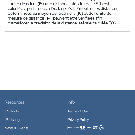
l'unité de calcul (15) une distance latérale réelle S(t) est
calculée à partir de ce décalage réel. En outre, les distances
déterminées au moyen de la caméra (16) et de l'unité de
mesure de distance (14) peuvent être vérifiées afin
d'améliorer la précision de la distance latérale calculée S(t).
Resources
Info
IP-Guide
Terms of Use
IP-Listing
Privacy Policy
News & Events
Accepted payment methods