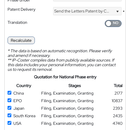
Patent Delivery
Send the Letters Patent by Courier
*
Translation
Recalculate
*
The data is based on automatic recognition. Please verify
and amend if necessary.
**
IP-Coster compiles data from publicly available sources. If
this data includes your personal information, you can contact
us to request its removal.
Quotation for National Phase entry
Country
Stages
Total
China
Filing, Examination, Granting
2177
EPO
Filing, Examination, Granting
10837
Japan
Filing, Examination, Granting
2393
South Korea
Filing, Examination, Granting
2435
USA
Filing, Examination, Granting
4740