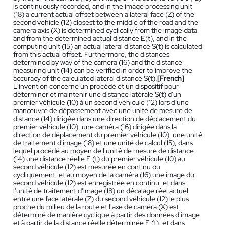
is continuously recorded, and in the image processing unit
(18) a current actual offset between a lateral face (Z) of the
second vehicle (12) closest to the middle of the road and the
camera axis (X) is determined cyclically from the image data
and from the determined actual distance E(t), and in the
computing unit (15) an actual lateral distance S(t) is calculated
from this actual offset. Furthermore, the distances
determined by way of the camera (16) and the distance
measuring unit (14) can be verified in order to improve the
accuracy of the calculated lateral distance S(t).
[French]
L'invention concerne un procédé et un dispositif pour
déterminer et maintenir une distance latérale S(t) d'un
premier véhicule (10) à un second véhicule (12) lors d'une
manœuvre de dépassement avec une unité de mesure de
distance (14) dirigée dans une direction de déplacement du
premier véhicule (10), une caméra (16) dirigée dans la
direction de déplacement du premier véhicule (10), une unité
de traitement d'image (18) et une unité de calcul (15), dans
lequel procédé au moyen de l'unité de mesure de distance
(14) une distance réelle E (t) du premier véhicule (10) au
second véhicule (12) est mesurée en continu ou
cycliquement, et au moyen de la caméra (16) une image du
second véhicule (12) est enregistrée en continu, et dans
l'unité de traitement d'image (18) un décalage réel actuel
entre une face latérale (Z) du second véhicule (12) le plus
proche du milieu de la route et l'axe de caméra (X) est
déterminé de manière cyclique à partir des données d'image
et à partir de la distance réelle déterminée E (t), et dans