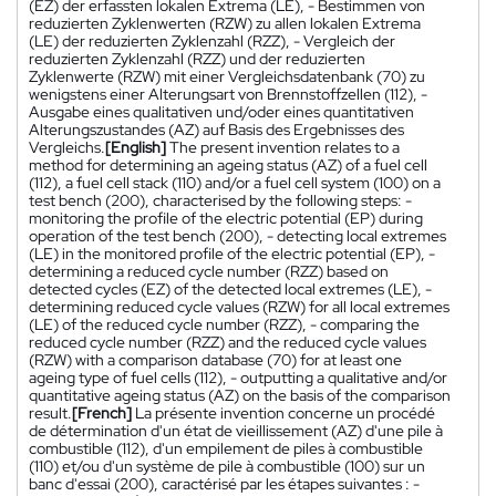
(EZ) der erfassten lokalen Extrema (LE), - Bestimmen von
reduzierten Zyklenwerten (RZW) zu allen lokalen Extrema
(LE) der reduzierten Zyklenzahl (RZZ), - Vergleich der
reduzierten Zyklenzahl (RZZ) und der reduzierten
Zyklenwerte (RZW) mit einer Vergleichsdatenbank (70) zu
wenigstens einer Alterungsart von Brennstoffzellen (112), -
Ausgabe eines qualitativen und/oder eines quantitativen
Alterungszustandes (AZ) auf Basis des Ergebnisses des
Vergleichs.
[English]
The present invention relates to a
method for determining an ageing status (AZ) of a fuel cell
(112), a fuel cell stack (110) and/or a fuel cell system (100) on a
test bench (200), characterised by the following steps: -
monitoring the profile of the electric potential (EP) during
operation of the test bench (200), - detecting local extremes
(LE) in the monitored profile of the electric potential (EP), -
determining a reduced cycle number (RZZ) based on
detected cycles (EZ) of the detected local extremes (LE), -
determining reduced cycle values (RZW) for all local extremes
(LE) of the reduced cycle number (RZZ), - comparing the
reduced cycle number (RZZ) and the reduced cycle values
(RZW) with a comparison database (70) for at least one
ageing type of fuel cells (112), - outputting a qualitative and/or
quantitative ageing status (AZ) on the basis of the comparison
result.
[French]
La présente invention concerne un procédé
de détermination d'un état de vieillissement (AZ) d'une pile à
combustible (112), d'un empilement de piles à combustible
(110) et/ou d'un système de pile à combustible (100) sur un
banc d'essai (200), caractérisé par les étapes suivantes : -