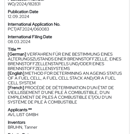
WO/2024/182831
Publication Date
12.09.2024
International Application No.
PCT/AT2024/060083
International Filing Date
08.03.2024
Title **
[German]
VERFAHREN FÜR EINE BESTIMMUNG EINES
ALTERUNGSZUSTANDS EINER BRENNSTOFFZELLE, EINES
BRENNSTOFFZELLENSTAPELS UND/ODER EINES
BRENNSTOFFZELLENSYSTEMS
[English]
METHOD FOR DETERMINING AN AGEING STATUS
OF A FUEL CELL, A FUEL CELL STACK AND/OR A FUEL
CELL SYSTEM
[French]
PROCÉDÉ DE DÉTERMINATION D'UN ÉTAT DE
VIEILLISSEMENT D'UNE PILE À COMBUSTIBLE, D'UN
EMPILEMENT DE PILES À COMBUSTIBLE ET/OU D'UN
SYSTÈME DE PILE À COMBUSTIBLE
Applicants **
AVL LIST GMBH
Inventors
BRUHN, Tanner