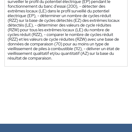
surveiller le profil du potentiel électrique (EP) pendant le
fonctionnement du banc d'essai (200), - détecter des
extrêmes locaux (LE) dans le profil surveillé du potentiel
électrique (EP), - déterminer un nombre de cycles réduit
(RZZ) sur la base de cycles détectés (EZ) des extrêmes locaux
détectés (LE), - déterminer des valeurs de cycle réduites
(RZW) pour tous les extrêmes locaux (LE) du nombre de
cycles réduit (RZZ), - comparer le nombre de cycles réduit
(RZZ) et les valeurs de cycle réduites (RZW) avec une base de
données de comparaison (70) pour au moins un type de
vieillissement de piles à combustible (112), - délivrer un état de
vieillissement qualitatif et/ou quantitatif (AZ) sur la base du
résultat de comparaison.