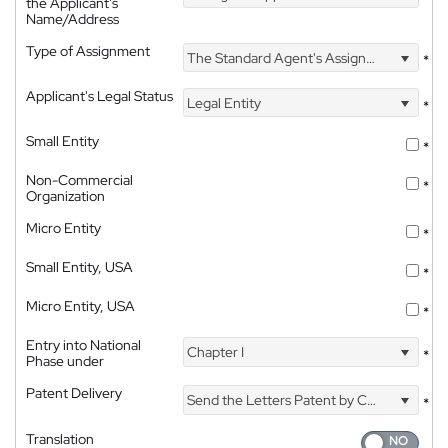
the Applicant's
Name/Address
Type of Assignment
The Standard Agent's Assignment
*
Applicant's Legal Status
Legal Entity
*
Small Entity
*
Non-Commercial
*
Organization
Micro Entity
*
Small Entity, USA
*
Micro Entity, USA
*
Entry into National
Chapter I
*
Phase under
Patent Delivery
Send the Letters Patent by Courier
*
Translation