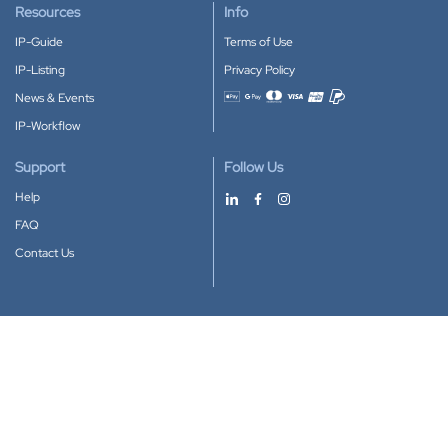
Resources
Info
IP-Guide
Terms of Use
IP-Listing
Privacy Policy
News & Events
Accepted payment methods
IP-Workflow
Support
Follow Us
Help
FAQ
Contact Us
Download our App
Google Play
Apple Store
IP-Coster © 2010-2026
All rights reserved.