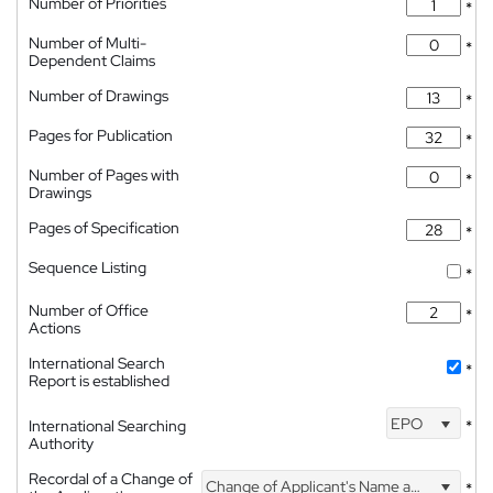
Number of Priorities
*
Number of Multi-
*
Dependent Claims
Number of Drawings
*
Pages for Publication
*
Number of Pages with
*
Drawings
Pages of Specification
*
Sequence Listing
*
Number of Office
*
Actions
International Search
*
Report is established
EPO
International Searching
*
Authority
Recordal of a Change of
Change of Applicant's Name and Address
*